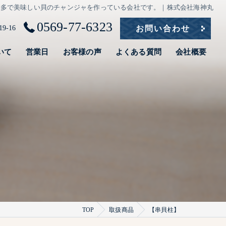
南知多で美味しい貝のチャンジャを作っている会社です。｜株式会社海神丸
0569-77-6323
-16
お問い合わせ
いて
営業日
お客様の声
よくある質問
会社概要
TOP
取扱商品
【串貝柱】