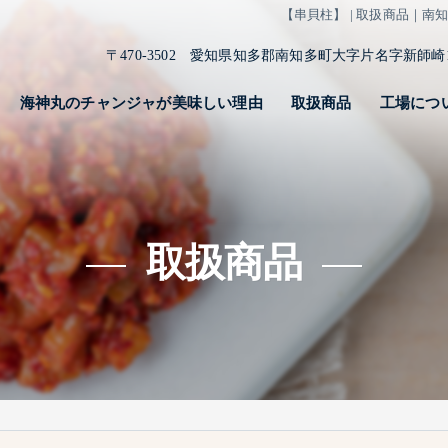
【串貝柱】 | 取扱商品｜
〒470-3502 愛知県知多郡南知多町大字片名字新師崎19
海神丸のチャンジャが美味しい理由
取扱商品
工場につ
取扱商品