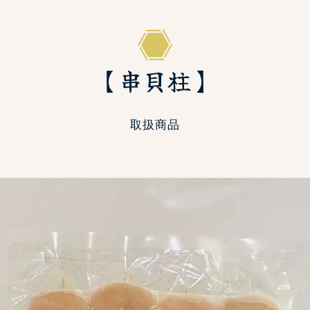
【串貝柱】
取扱商品